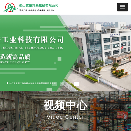
ꂃ
ꁹ
视频中心
Video Center